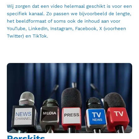
Wij zorgen dat een video helemaal geschikt is voor een
specifiek kanaal. Zo passen we bijvoorbeeld de lengte,
het beeldformaat of soms ook de inhoud aan voor
YouTube, LinkedIn, Instagram, Facebook, X (voorheen
Twitter) en TikTok.
Perskits