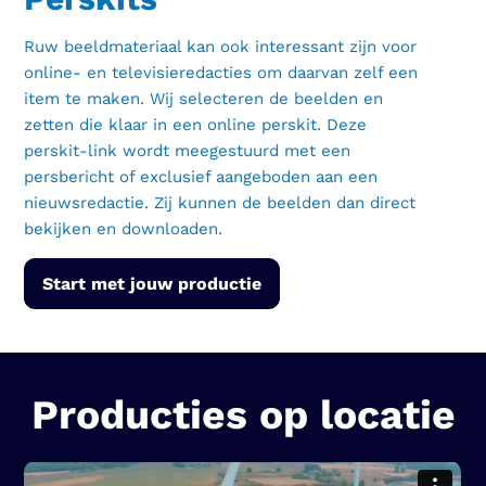
Ruw beeldmateriaal kan ook interessant zijn voor
online- en televisieredacties om daarvan zelf een
item te maken. Wij selecteren de beelden en
zetten die klaar in een online perskit. Deze
perskit-link wordt meegestuurd met een
persbericht of exclusief aangeboden aan een
nieuwsredactie. Zij kunnen de beelden dan direct
bekijken en downloaden.
Start met jouw productie
Producties op locatie