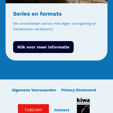
Series en formats
We ontwikkelen series met eigen vormgeving en
herkenbare vertelvorm.
Klik voor meer informatie
Algemene Voorwaarden
Privacy Statement
TUBEWAY
Contact