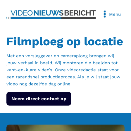
Menu
Filmploeg op locatie
Met een verslaggever en cameraploeg brengen wij
jouw verhaal in beeld. Wij monteren die beelden tot
kant-en-klare video’s. Onze videoredactie staat voor
een razendsnel productieproces. Als je wil staat jouw
video nog dezelfde dag online.
Neem direct contact op